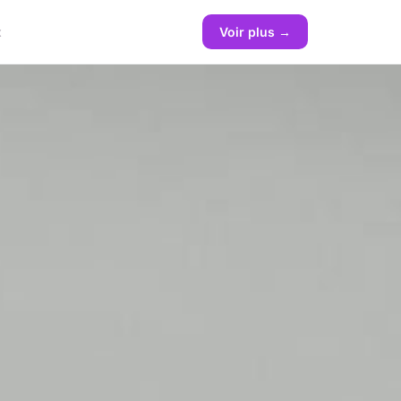
x
Voir plus →