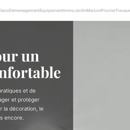
Deco
Demenagement
Equipement
Immo
Jardin
Maison
Piscine
Travau
our un
nfortable
ratiques et de
ager et protéger
 la décoration, le
us encore.